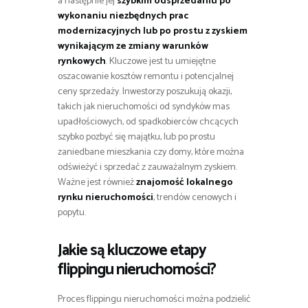
a następnie jej
szybkim odsprzedaniu po
wykonaniu niezbędnych prac
modernizacyjnych lub po prostu z zyskiem
wynikającym ze zmiany warunków
rynkowych
. Kluczowe jest tu umiejętne
oszacowanie kosztów remontu i potencjalnej
ceny sprzedaży. Inwestorzy poszukują okazji,
takich jak nieruchomości od syndyków mas
upadłościowych, od spadkobierców chcących
szybko pozbyć się majątku, lub po prostu
zaniedbane mieszkania czy domy, które można
odświeżyć i sprzedać z zauważalnym zyskiem.
Ważne jest również
znajomość lokalnego
rynku nieruchomości
, trendów cenowych i
popytu.
Jakie są kluczowe etapy
flippingu nieruchomości?
Proces flippingu nieruchomości można podzielić