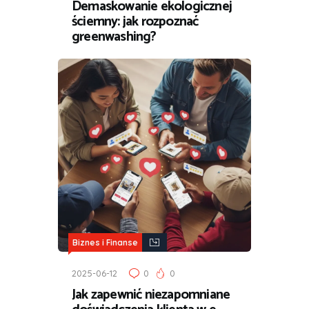
Demaskowanie ekologicznej
ściemny: jak rozpoznać
greenwashing?
Biznes i Finanse
2025-06-12
0
0
Jak zapewnić niezapomniane