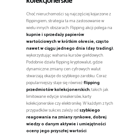
kolekcjonerskie
Choć nieruchomości są najczęściej kojarzone z
flippingiem, strategia ta ma zastosowanie w
wielu innych obszarach. Flipping akcji polega na
kupnie i sprzedaży papierów
wartościowych w krótkim okresie, często
nawet w ciągu jednego dnia (day trading)
,
wykorzystując wahania kursów giełdowych.
Podobnie działa flipping kryptowalut, gdzie
dynamiczne zmiany cen cyfrowych walut
stwarzają okazje do szybkiego zarobku. Coraz
popularniejszy staje się również
flipping
przedmiotów kolekcjonerskich
, takich jak
limitowane edycje sneakersów, karty
kolekcjonerskie czy elektronikę. W każdym z tych
przypadków sukces zależy od
szybkiego
reagowania na zmiany rynkowe, dobrej
wiedzy o danym aktywie i umiejętności
oceny jego przyszłej wartości
.