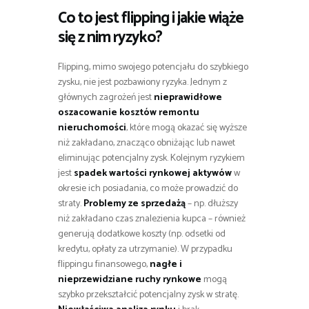
Co to jest flipping i jakie wiąże
się z nim ryzyko?
Flipping, mimo swojego potencjału do szybkiego
zysku, nie jest pozbawiony ryzyka. Jednym z
głównych zagrożeń jest
nieprawidłowe
oszacowanie kosztów remontu
nieruchomości
, które mogą okazać się wyższe
niż zakładano, znacząco obniżając lub nawet
eliminując potencjalny zysk. Kolejnym ryzykiem
jest
spadek wartości rynkowej aktywów
w
okresie ich posiadania, co może prowadzić do
straty.
Problemy ze sprzedażą
– np. dłuższy
niż zakładano czas znalezienia kupca – również
generują dodatkowe koszty (np. odsetki od
kredytu, opłaty za utrzymanie). W przypadku
flippingu finansowego,
nagłe i
nieprzewidziane ruchy rynkowe
mogą
szybko przekształcić potencjalny zysk w stratę.