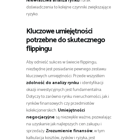
Niewłaściwa analiza rynku
i brak
doświadczenia to kolejne czynniki zwiększające
ryzyko.
Kluczowe umiejętności
potrzebne do skutecznego
flippingu
Aby odnieść sukces w świecie flippingu,
niezbędne jest posiadanie pewnego zestawu
kluczowych umiejętności. Przede wszystkim
zdolność do analizy rynku
i identyfikacji
okazji inwestycyjnych jest fundamentalna.
Dotyczy to zarówno rynku nieruchomości, jak i
rynków finansowych czy przedmiotów
kolekcjonerskich.
Umiejętności
negocjacyjne
są niezwykle ważne, pozwalając
na uzyskanie jak najlepszych cen zakupu i
sprzedaży.
Zrozumienie finansów
, w tym
kalkulacja kosztów, zysków i ryzyka, jest