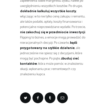
zapewnienia sobie marginesu zysku, nawet po
uwzględnieniu wszystkich kosztów. Po drugie,
dokładnie kalkuluj wszystkie koszty
,
włączając w to nie tylko cenę zakupu i remontu,
ale także podatki, opłaty, koszty finansowania i
potencjalne nieprzewidziane wydatki. Po trzecie,
nie zakochuj się w przedmiocie inwestycji
.
Flipping to biznes, a emocje mogą prowadzić do
nieracjonalnych decyzji. Po czwarte,
bądź
przygotowany na szybkie działanie
, ale
jednocześnie nie spiesz się z decyzjami, które
mogą być pochopne. Po piąte,
zbuduj sieć
kontaktów
, która może pomóc w znalezieniu
okazji, wykonaniu prac remontowych czy
znalezieniu kupca.