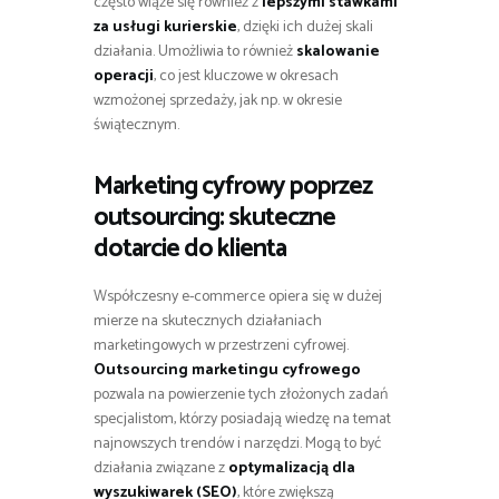
często wiąże się również z
lepszymi stawkami
za usługi kurierskie
, dzięki ich dużej skali
działania. Umożliwia to również
skalowanie
operacji
, co jest kluczowe w okresach
wzmożonej sprzedaży, jak np. w okresie
świątecznym.
Marketing cyfrowy poprzez
outsourcing: skuteczne
dotarcie do klienta
Współczesny e-commerce opiera się w dużej
mierze na skutecznych działaniach
marketingowych w przestrzeni cyfrowej.
Outsourcing marketingu cyfrowego
pozwala na powierzenie tych złożonych zadań
specjalistom, którzy posiadają wiedzę na temat
najnowszych trendów i narzędzi. Mogą to być
działania związane z
optymalizacją dla
wyszukiwarek (SEO)
, które zwiększą