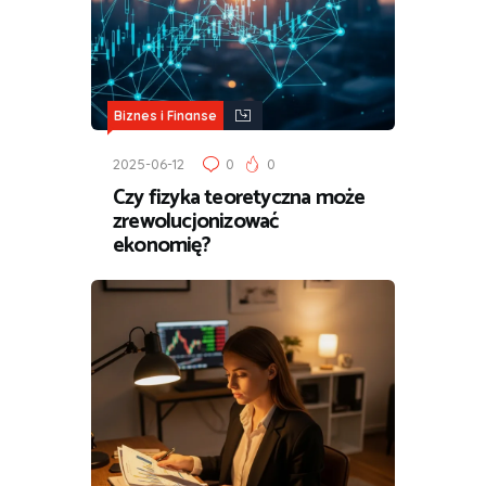
Biznes i Finanse
2025-06-12
0
0
Czy fizyka teoretyczna może
zrewolucjonizować
ekonomię?