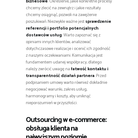
biznesowe
. Określenie, jakie konkretne procesy
chcemy zlecić na zewnątrz i jakie rezultaty
chcemy osiągnąć, pozwoli na zawężenie
poszukiwań. Niezwykle ważne jest
sprawdzenie
referencji i portfolio potencjalnych
dostawców usług
. Warto zapoznać się z
opiniami innych klientów, analizować
dotychczasowe realizacje i ocenić ich zgodność
z naszymi oczekiwaniami. Komunikacja jest
fundamentem udanej współpracy, dlatego
należy zwrócić uwagę na
łatwość kontaktu i
transparentność działań partnera
. Przed
podpisaniem umowy warto również dokładnie
negocjować warunki, zakres usług,
harmonogramy i koszty, aby uniknąć
nieporozumień w przyszłości.
Outsourcing w e-commerce:
obsługa klienta na
najwyższym poziomie