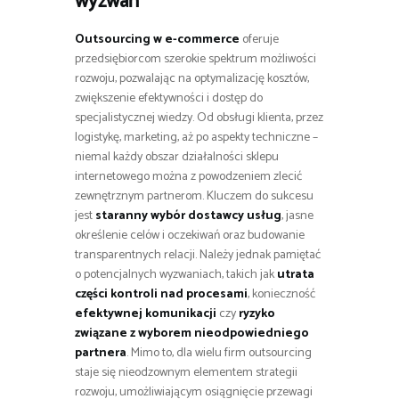
wyzwań
Outsourcing w e-commerce
oferuje
przedsiębiorcom szerokie spektrum możliwości
rozwoju, pozwalając na optymalizację kosztów,
zwiększenie efektywności i dostęp do
specjalistycznej wiedzy. Od obsługi klienta, przez
logistykę, marketing, aż po aspekty techniczne –
niemal każdy obszar działalności sklepu
internetowego można z powodzeniem zlecić
zewnętrznym partnerom. Kluczem do sukcesu
jest
staranny wybór dostawcy usług
, jasne
określenie celów i oczekiwań oraz budowanie
transparentnych relacji. Należy jednak pamiętać
o potencjalnych wyzwaniach, takich jak
utrata
części kontroli nad procesami
, konieczność
efektywnej komunikacji
czy
ryzyko
związane z wyborem nieodpowiedniego
partnera
. Mimo to, dla wielu firm outsourcing
staje się nieodzownym elementem strategii
rozwoju, umożliwiającym osiągnięcie przewagi