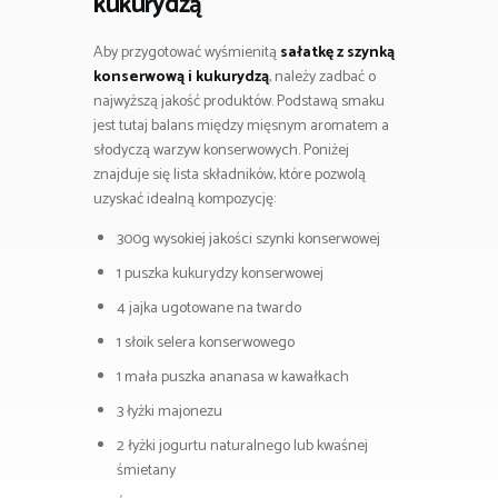
kukurydzą
Aby przygotować wyśmienitą
sałatkę z szynką
konserwową i kukurydzą
, należy zadbać o
najwyższą jakość produktów. Podstawą smaku
jest tutaj balans między mięsnym aromatem a
słodyczą warzyw konserwowych. Poniżej
znajduje się lista składników, które pozwolą
uzyskać idealną kompozycję:
300g wysokiej jakości szynki konserwowej
1 puszka kukurydzy konserwowej
4 jajka ugotowane na twardo
1 słoik selera konserwowego
1 mała puszka ananasa w kawałkach
3 łyżki majonezu
2 łyżki jogurtu naturalnego lub kwaśnej
śmietany