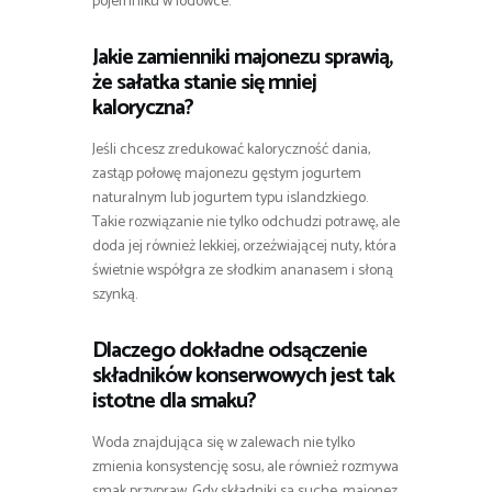
pojemniku w lodówce.
Jakie zamienniki majonezu sprawią,
że sałatka stanie się mniej
kaloryczna?
Jeśli chcesz zredukować kaloryczność dania,
zastąp połowę majonezu gęstym jogurtem
naturalnym lub jogurtem typu islandzkiego.
Takie rozwiązanie nie tylko odchudzi potrawę, ale
doda jej również lekkiej, orzeźwiającej nuty, która
świetnie współgra ze słodkim ananasem i słoną
szynką.
Dlaczego dokładne odsączenie
składników konserwowych jest tak
istotne dla smaku?
Woda znajdująca się w zalewach nie tylko
zmienia konsystencję sosu, ale również rozmywa
smak przypraw. Gdy składniki są suche, majonez