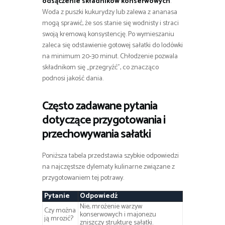
odsączenie składników konserwowych
.
Woda z puszki kukurydzy lub zalewa z ananasa
mogą sprawić, że sos stanie się wodnisty i straci
swoją kremową konsystencję. Po wymieszaniu
zaleca się odstawienie gotowej sałatki do lodówki
na minimum 20-30 minut. Chłodzenie pozwala
składnikom się „przegryźć”, co znacząco
podnosi jakość dania.
Często zadawane pytania
dotyczące przygotowania i
przechowywania sałatki
Poniższa tabela przedstawia szybkie odpowiedzi
na najczęstsze dylematy kulinarne związane z
przygotowaniem tej potrawy.
Pytanie
Odpowiedź
Nie, mrożenie warzyw
Czy można
konserwowych i majonezu
ją mrozić?
zniszczy strukturę sałatki.