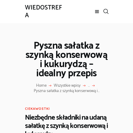
WIEDOSTREF
A
Pyszna sałatka z
szynką konserwową
i kukurydzą –
idealny przepis
Home
Wszystkie wpisy
...
Pyszna sałatka z szynką konserwową i...
CIEKAWOSTKI
Niezbędne składniki na udaną
sałatkę z szynką konserwową i