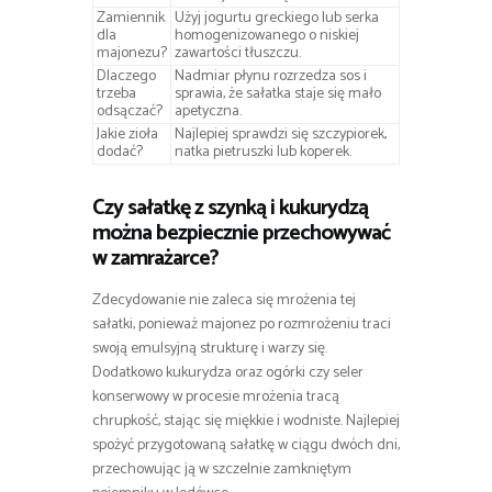
Zamiennik
Użyj jogurtu greckiego lub serka
dla
homogenizowanego o niskiej
majonezu?
zawartości tłuszczu.
Dlaczego
Nadmiar płynu rozrzedza sos i
trzeba
sprawia, że sałatka staje się mało
odsączać?
apetyczna.
Jakie zioła
Najlepiej sprawdzi się szczypiorek,
dodać?
natka pietruszki lub koperek.
Czy sałatkę z szynką i kukurydzą
można bezpiecznie przechowywać
w zamrażarce?
Zdecydowanie nie zaleca się mrożenia tej
sałatki, ponieważ majonez po rozmrożeniu traci
swoją emulsyjną strukturę i warzy się.
Dodatkowo kukurydza oraz ogórki czy seler
konserwowy w procesie mrożenia tracą
chrupkość, stając się miękkie i wodniste. Najlepiej
spożyć przygotowaną sałatkę w ciągu dwóch dni,
przechowując ją w szczelnie zamkniętym