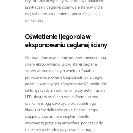
czy musztardowy żółty. Ważne, aby dodatki nie
przytłaczały ceglanej ściany, ale stanowiły dla
niej subtelne uzupełnienie, podkreślające jej
unikalność.
Oświetlenie i jego rola w
eksponowaniu ceglanej ściany
Odpowiednie oświetlenie odgrywa nieocenioną
rolę w eksponowaniu uroku starej ceglanej
ściany w nowoczesnym wnętrzu. Światło
punktowe, skierowane bezpośrednio na cegłę,
pozwala wydobyć jej trójwymiarowość, podkreślić
fakturę i każdy, nawet najmniejszy detal. Taśmy
LED ukryte w profilach nad sufitem lub pod
szafkami mogą stworzyć efekt subtelnego
blasku, który delikatnie otula ścianę. Lampy
stojące z abażurami o ciepłym świetle
wprowadzą przytulną atmosferę, podczas gdy
reflektory o chłodniejszym świetle mogą