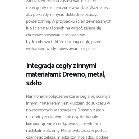
zabrudzeń, można zastosować delikatne
detergenty rozcieńczone w wodzie. Ważne jest,
aby po każdym myciu dokładnie osuszyć
powierzchnię. W przypadku ścian zewnętrznych
lub ścian narażonych na wilgoć, zaleca się
okresowe stosowanie preparatów
hydrofobowych, które chronią cegłę przed
wnikaniem wody i powstawaniem plam.
Integracja cegły z innymi
materiałami: Drewno, metal,
szkło
Harmonijne połączenie starej ceglanej ściany z
innymi materiałami jest kluczem do sukcesu w
nowoczesnych aranżacjach. Drewno, z jego
naturalnym ciepłem i fakturą, doskonale
komponuje się z cegłą, tworząc przytulne i
rustykalne akcenty. Metal, zwłaszcza w postaci
czarnego żelaza, miedzi czy mosiądzu, dodaje