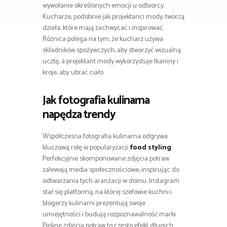
wywołanie określonych emocji u odbiorcy.
Kucharze, podobnie jak projektanci mody, tworzą
dzieła, które mają zachwycać i inspirować.
Różnica polega na tym, że kucharz używa
składników spożywczych, aby stworzyć wizualną
ucztę, a projektant mody wykorzystuje tkaniny i
kroje, aby ubrać ciało.
Jak fotografia kulinarna
napędza trendy
Współczesna fotografia kulinarna odgrywa
kluczową rolę w popularyzacji
food styling
.
Perfekcyjnie skomponowane zdjęcia potraw
zalewają media społecznościowe, inspirując do
odtwarzania tych aranżacji w domu. Instagram
stał się platformą, na której szefowie kuchni i
blogerzy kulinarni prezentują swoje
umiejętności i budują rozpoznawalność marki.
Piękne zdjęcia potraw to często efekt długich