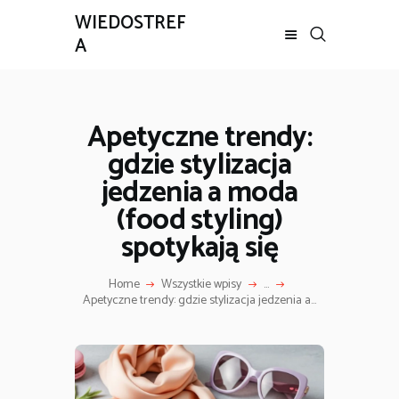
WIEDOSTREF
A
Apetyczne trendy:
gdzie stylizacja
jedzenia a moda
(food styling)
spotykają się
Home
Wszystkie wpisy
...
Apetyczne trendy: gdzie stylizacja jedzenia a...