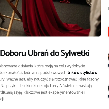
Doboru Ubrań do Sylwetki
zaplanowane działania, które mają na celu wydobycie
iedoskonałości. Jednym z podstawowych
trików stylistów
ry. Ważne jest, aby nauczyć się rozpoznawać, jakie fasony
. Na przykład, sukienki o kroju litery A świetnie maskują
wydłużają szyję. Kluczowe jest eksperymentowanie i
ji.