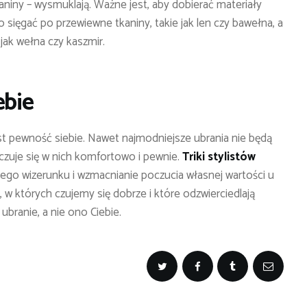
kaniny – wysmuklają. Ważne jest, aby dobierać materiały
 sięgać po przewiewne tkaniny, takie jak len czy bawełna, a
 jak wełna czy kaszmir.
ebie
st pewność siebie. Nawet najmodniejsze ubrania nie będą
e czuje się w nich komfortowo i pewnie.
Triki stylistów
o wizerunku i wzmacnianie poczucia własnej wartości u
, w których czujemy się dobrze i które odzwierciedlają
branie, a nie ono Ciebie.