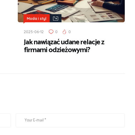
Moda i styl
2025-06-12
0
0
Jak nawiązać udane relacje z
firmami odzieżowymi?