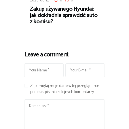
2025-06-12
0
0
Zakup używanego Hyundai:
jak dokładnie sprawdzić auto
z komisu?
Leave a comment
Zapamiętaj moje dane w tej przeglądarce
podczas pisania kolejnych komentarzy.