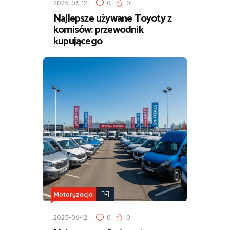
2025-06-12
0
0
Najlepsze używane Toyoty z
komisów: przewodnik
kupującego
Motoryzacja
2025-06-12
0
0