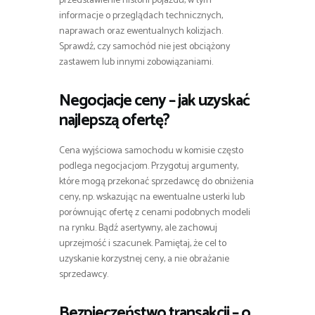
przedstawienie historii pojazdu, w tym
informacje o przeglądach technicznych,
naprawach oraz ewentualnych kolizjach.
Sprawdź, czy samochód nie jest obciążony
zastawem lub innymi zobowiązaniami.
Negocjacje ceny – jak uzyskać
najlepszą ofertę?
Cena wyjściowa samochodu w komisie często
podlega negocjacjom. Przygotuj argumenty,
które mogą przekonać sprzedawcę do obniżenia
ceny, np. wskazując na ewentualne usterki lub
porównując ofertę z cenami podobnych modeli
na rynku. Bądź asertywny, ale zachowuj
uprzejmość i szacunek. Pamiętaj, że cel to
uzyskanie korzystnej ceny, a nie obrażanie
sprzedawcy.
Bezpieczeństwo transakcji – o