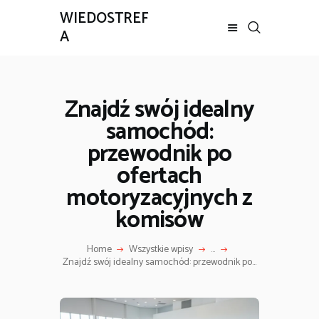
WIEDOSTREF
A
Znajdź swój idealny
samochód:
przewodnik po
ofertach
motoryzacyjnych z
komisów
Home
Wszystkie wpisy
...
Znajdź swój idealny samochód: przewodnik po...