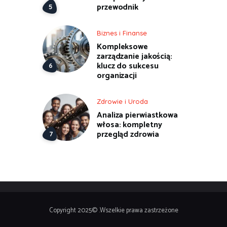
przewodnik
Biznes i Finanse
Kompleksowe
zarządzanie jakością:
klucz do sukcesu
organizacji
Zdrowie i Uroda
Analiza pierwiastkowa
włosa: kompletny
przegląd zdrowia
Copyright 2025© .Wszelkie prawa zastrzeżone