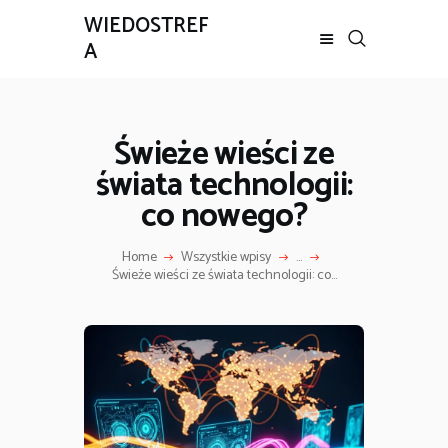
WIEDOSTREF
A
Świeże wieści ze
świata technologii:
co nowego?
Home
Wszystkie wpisy
...
Świeże wieści ze świata technologii: co...