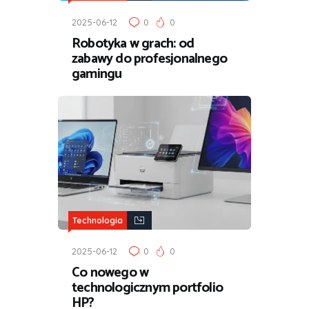
2025-06-12
0
0
Robotyka w grach: od
zabawy do profesjonalnego
gamingu
Technologia
2025-06-12
0
0
Co nowego w
technologicznym portfolio
HP?