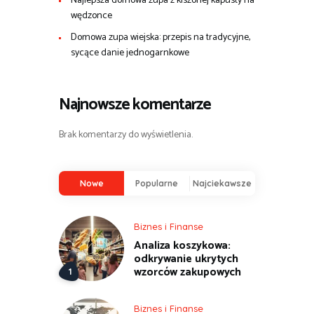
Najlepsza domowa zupa z kiszonej kapusty na
wędzonce
Domowa zupa wiejska: przepis na tradycyjne,
sycące danie jednogarnkowe
Najnowsze komentarze
Brak komentarzy do wyświetlenia.
Nowe
Popularne
Najciekawsze
Biznes i Finanse
Analiza koszykowa:
odkrywanie ukrytych
wzorców zakupowych
Biznes i Finanse