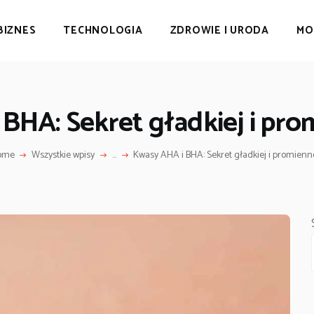
BIZNES
TECHNOLOGIA
ZDROWIE I URODA
MO
BHA: Sekret gładkiej i pro
ome
Wszystkie wpisy
...
Kwasy AHA i BHA: Sekret gładkiej i promiennej