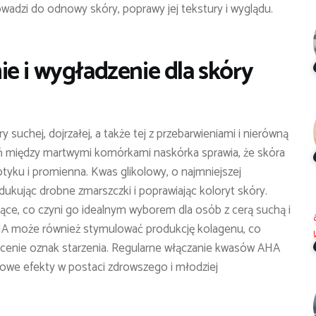
adzi do odnowy skóry, poprawy jej tekstury i wyglądu.
e i wygładzenie dla skóry
suchej, dojrzałej, a także tej z przebarwieniami i nierówną
ań między martwymi komórkami naskórka sprawia, że skóra
dotyku i promienna. Kwas glikolowy, o najmniejszej
edukując drobne zmarszczki i poprawiając koloryt skóry.
jące, co czyni go idealnym wyborem dla osób z cerą suchą i
HA może również stymulować produkcję kolagenu, co
łycenie oznak starzenia. Regularne włączanie kwasów AHA
nowe efekty w postaci zdrowszego i młodziej