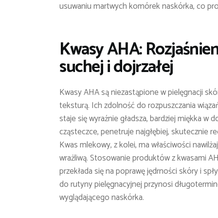
usuwaniu martwych komórek naskórka, co prow
Kwasy AHA: Rozjaśnieni
suchej i dojrzałej
Kwasy AHA są niezastąpione w pielęgnacji skóry 
teksturą. Ich zdolność do rozpuszczania wiąz
staje się wyraźnie gładsza, bardziej miękka w 
cząsteczce, penetruje najgłębiej, skutecznie r
Kwas mlekowy, z kolei, ma właściwości nawilża
wrażliwą. Stosowanie produktów z kwasami A
przekłada się na poprawę jędrności skóry i sp
do rutyny pielęgnacyjnej przynosi długotermi
wyglądającego naskórka.