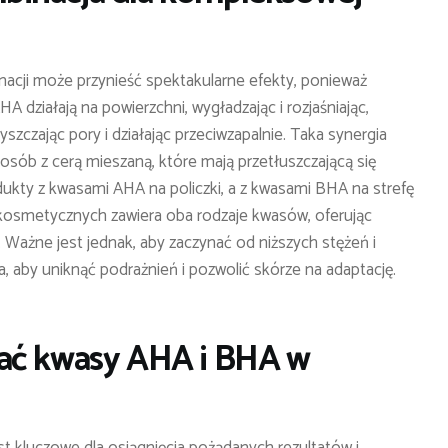
acji może przynieść spektakularne efekty, ponieważ
A działają na powierzchni, wygładzając i rozjaśniając,
zczając pory i działając przeciwzapalnie. Taka synergia
sób z cerą mieszaną, które mają przetłuszczającą się
dukty z kwasami AHA na policzki, a z kwasami BHA na strefę
 kosmetycznych zawiera oba rodzaje kwasów, oferując
Ważne jest jednak, aby zaczynać od niższych stężeń i
 aby uniknąć podrażnień i pozwolić skórze na adaptację.
ać kwasy AHA i BHA w
 kluczowe dla osiągnięcia pożądanych rezultatów i