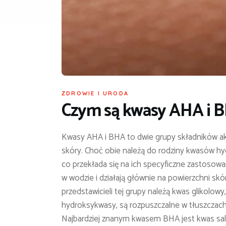
ZDROWIE I URODA
Czym są kwasy AHA i B
Kwasy AHA i BHA to dwie grupy składników ak
skóry. Choć obie należą do rodziny kwasów hy
co przekłada się na ich specyficzne zastosowa
w wodzie i działają głównie na powierzchni sk
przedstawicieli tej grupy należą kwas glikolow
hydroksykwasy, są rozpuszczalne w tłuszczach
Najbardziej znanym kwasem BHA jest kwas sali