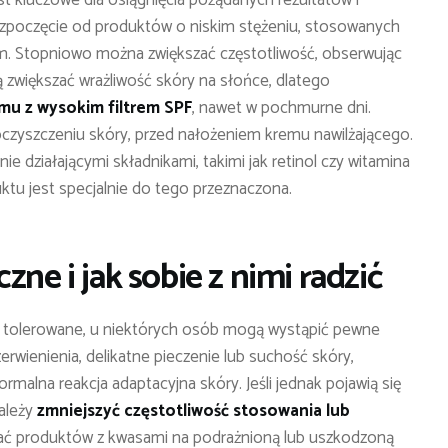
ozpoczęcie od produktów o niskim stężeniu, stosowanych
rem. Stopniowo można zwiększać częstotliwość, obserwując
 zwiększać wrażliwość skóry na słońce, dlatego
mu z wysokim filtrem SPF
, nawet w pochmurne dni.
oczyszczeniu skóry, przed nałożeniem kremu nawilżającego.
nie działającymi składnikami, takimi jak retinol czy witamina
ktu jest specjalnie do tego przeznaczona.
zne i jak sobie z nimi radzić
e tolerowane, u niektórych osób mogą wystąpić pewne
erwienienia, delikatne pieczenie lub suchość skóry,
rmalna reakcja adaptacyjna skóry. Jeśli jednak pojawią się
należy
zmniejszyć częstotliwość stosowania lub
adać produktów z kwasami na podrażnioną lub uszkodzoną