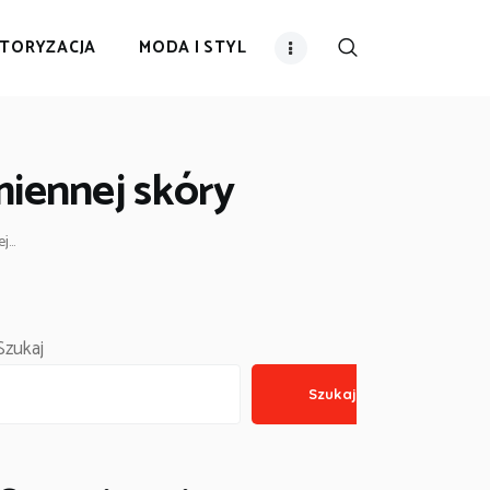
TORYZACJA
MODA I STYL
miennej skóry
...
Szukaj
Szukaj