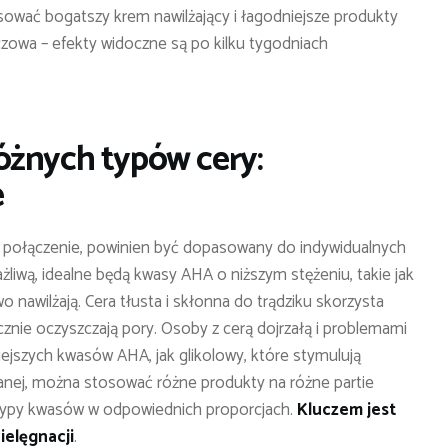
sować bogatszy krem nawilżający i łagodniejsze produkty
luczowa – efekty widoczne są po kilku tygodniach
óżnych typów cery:
e
 połączenie, powinien być dopasowany do indywidualnych
ażliwą, idealne będą kwasy AHA o niższym stężeniu, takie jak
nawilżają. Cera tłusta i skłonna do trądziku skorzysta
nie oczyszczają pory. Osoby z cerą dojrzałą i problemami
iejszych kwasów AHA, jak glikolowy, które stymulują
ej, można stosować różne produkty na różne partie
 typy kwasów w odpowiednich proporcjach.
Kluczem jest
ielęgnacji
.