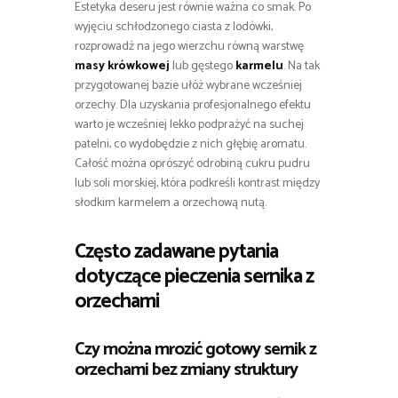
Estetyka deseru jest równie ważna co smak. Po
wyjęciu schłodzonego ciasta z lodówki,
rozprowadź na jego wierzchu równą warstwę
masy krówkowej
lub gęstego
karmelu
. Na tak
przygotowanej bazie ułóż wybrane wcześniej
orzechy. Dla uzyskania profesjonalnego efektu
warto je wcześniej lekko podprażyć na suchej
patelni, co wydobędzie z nich głębię aromatu.
Całość można oprószyć odrobiną cukru pudru
lub soli morskiej, która podkreśli kontrast między
słodkim karmelem a orzechową nutą.
Często zadawane pytania
dotyczące pieczenia sernika z
orzechami
Czy można mrozić gotowy sernik z
orzechami bez zmiany struktury