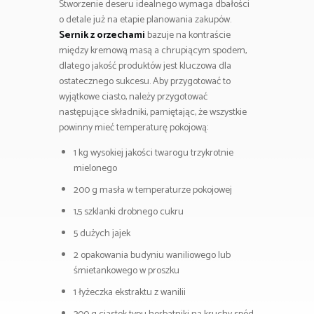
Stworzenie deseru idealnego wymaga dbałości
o detale już na etapie planowania zakupów.
Sernik z orzechami
bazuje na kontraście
między kremową masą a chrupiącym spodem,
dlatego jakość produktów jest kluczowa dla
ostatecznego sukcesu. Aby przygotować to
wyjątkowe ciasto, należy przygotować
następujące składniki, pamiętając, że wszystkie
powinny mieć temperaturę pokojową:
1 kg wysokiej jakości twarogu trzykrotnie
mielonego
200 g masła w temperaturze pokojowej
1,5 szklanki drobnego cukru
5 dużych jajek
2 opakowania budyniu waniliowego lub
śmietankowego w proszku
1 łyżeczka ekstraktu z wanilii