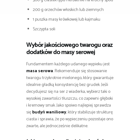
300 g ciastek typu herbatniki na kruchy spód
200 g orzechów włoskich lub ziemnych
1 puszka masy krówkowej lub kajmaku
Szczypta soli
Wybór jakościowego twarogu oraz
dodatków do masy serowej
Fundamentem każdego udanego wypieku jest
masa serowa
. Rekomenduje się stosowanie
twarogu trzykrotnie mielonego, który gwarantuje
idealnie gładką konsystencję bez grudek. Jeśli
decydujesz się na ser z wiaderka, wybierz taki o
wysokiej zawartości tłuszczu, co zapewni głęboki
i kremowy smak. Jako spoiwo najlepiej sprawdza
się
budyń waniliowy
, który stabilizuje strukturę
ciasta i sprawia, że po wypieczeniu pozostaje ono
zwarte, ale jednocześnie delikatne.