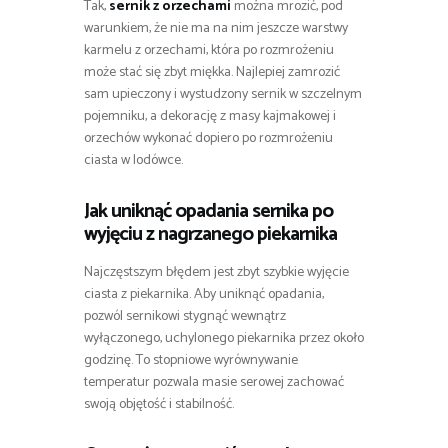
Tak,
sernik z orzechami
można mrozić, pod
warunkiem, że nie ma na nim jeszcze warstwy
karmelu z orzechami, która po rozmrożeniu
może stać się zbyt miękka. Najlepiej zamrozić
sam upieczony i wystudzony sernik w szczelnym
pojemniku, a dekorację z masy kajmakowej i
orzechów wykonać dopiero po rozmrożeniu
ciasta w lodówce.
Jak uniknąć opadania sernika po
wyjęciu z nagrzanego piekarnika
Najczęstszym błędem jest zbyt szybkie wyjęcie
ciasta z piekarnika. Aby uniknąć opadania,
pozwól sernikowi stygnąć wewnątrz
wyłączonego, uchylonego piekarnika przez około
godzinę. To stopniowe wyrównywanie
temperatur pozwala masie serowej zachować
swoją objętość i stabilność.