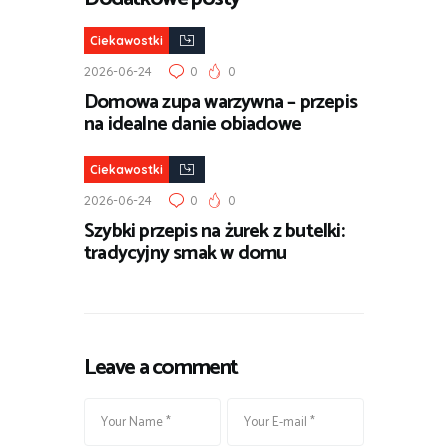
Ciekawostki
2026-06-24
0
0
Domowa zupa warzywna – przepis
na idealne danie obiadowe
Ciekawostki
2026-06-24
0
0
Szybki przepis na żurek z butelki:
tradycyjny smak w domu
Leave a comment