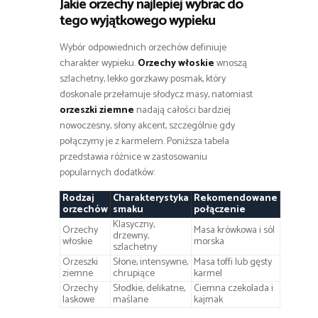
Jakie orzechy najlepiej wybrać do
tego wyjątkowego wypieku
Wybór odpowiednich orzechów definiuje
charakter wypieku.
Orzechy włoskie
wnoszą
szlachetny, lekko gorzkawy posmak, który
doskonale przełamuje słodycz masy, natomiast
orzeszki ziemne
nadają całości bardziej
nowoczesny, słony akcent, szczególnie gdy
połączymy je z karmelem. Poniższa tabela
przedstawia różnice w zastosowaniu
popularnych dodatków:
Rodzaj
Charakterystyka
Rekomendowane
orzechów
smaku
połączenie
Klasyczny,
Orzechy
Masa krówkowa i sól
drzewny,
włoskie
morska
szlachetny
Orzeszki
Słone, intensywne,
Masa toffi lub gęsty
ziemne
chrupiące
karmel
Orzechy
Słodkie, delikatne,
Ciemna czekolada i
laskowe
maślane
kajmak