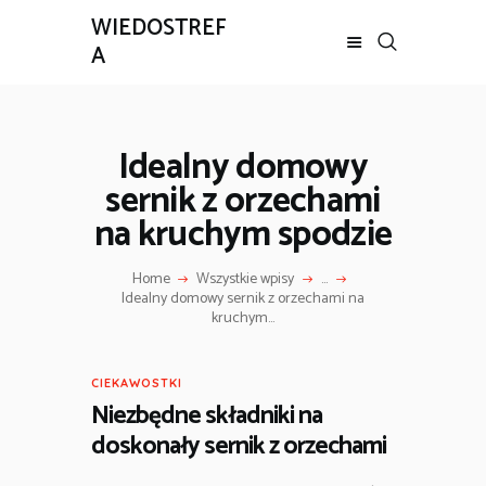
WIEDOSTREF
A
Idealny domowy
sernik z orzechami
na kruchym spodzie
Home
Wszystkie wpisy
...
Idealny domowy sernik z orzechami na
kruchym...
CIEKAWOSTKI
Niezbędne składniki na
doskonały sernik z orzechami