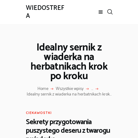
WIEDOSTREF
A
Idealny sernik z
wiaderka na
herbatnikach krok
po kroku
Home
Wszystkie wpisy
...
Idealny sernik z wiaderka na herbatnikach krok...
CIEKAWOSTKI
Sekrety przygotowania
puszystego deseru z twarogu