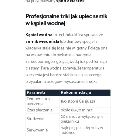
na przygotowany
spód z ciastek
.
Profesjonalne triki jak upiec sernik
w kąpieli wodnej
Kąpiel wodna
to technika, która sprawia, że
sernik wiedeński
lub domowy specjał z
wiaderka staje się idealnie wilgotny. Polega ona
na wstawieniu do piekarnika naczynia
żaroodpornego z gorącą wodą tuż pod formą z
ciastem. Para wodna sprawia, że temperatura
pieczenia jest bardzo stabilna, co zapobiega
przypalaniu brzegów i wysuszaniu środka.
Parametr
Rekomendacja
Temperatura
160 stopni Celsjusza
pieczenia
Czas pieczenia
około 60-70 minut
20 minut w wyłączonym
Studzenie
piekarniku
najlepiej po całej nocy w
Serwowanie
lodówce