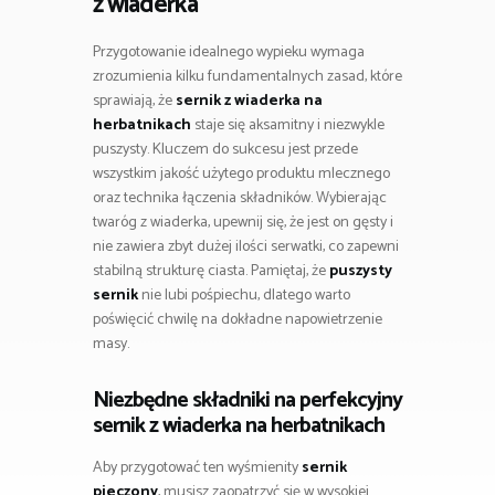
z wiaderka
Przygotowanie idealnego wypieku wymaga
zrozumienia kilku fundamentalnych zasad, które
sprawiają, że
sernik z wiaderka na
herbatnikach
staje się aksamitny i niezwykle
puszysty. Kluczem do sukcesu jest przede
wszystkim jakość użytego produktu mlecznego
oraz technika łączenia składników. Wybierając
twaróg z wiaderka, upewnij się, że jest on gęsty i
nie zawiera zbyt dużej ilości serwatki, co zapewni
stabilną strukturę ciasta. Pamiętaj, że
puszysty
sernik
nie lubi pośpiechu, dlatego warto
poświęcić chwilę na dokładne napowietrzenie
masy.
Niezbędne składniki na perfekcyjny
sernik z wiaderka na herbatnikach
Aby przygotować ten wyśmienity
sernik
pieczony
, musisz zaopatrzyć się w wysokiej