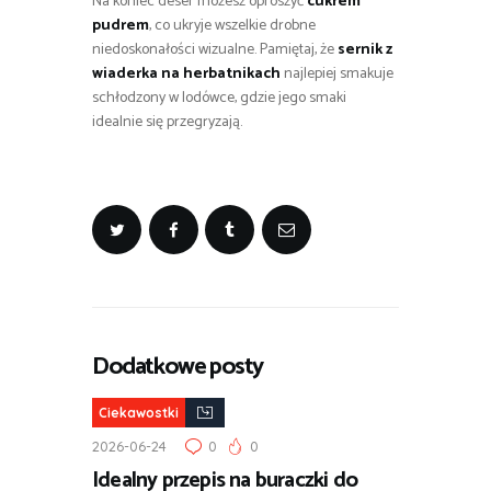
Na koniec deser możesz oprószyć
cukrem
pudrem
, co ukryje wszelkie drobne
niedoskonałości wizualne. Pamiętaj, że
sernik z
wiaderka na herbatnikach
najlepiej smakuje
schłodzony w lodówce, gdzie jego smaki
idealnie się przegryzają.
Dodatkowe posty
Ciekawostki
2026-06-24
0
0
Idealny przepis na buraczki do