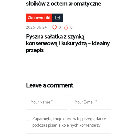
słoików z octem aromatyczne
Ciekawostki
2026-06-24
0
0
Pyszna sałatka z szynką
konserwową i kukurydzą – idealny
przepis
Leave a comment
Zapamiętaj moje dane w tej przeglądarce
podczas pisania kolejnych komentarzy.